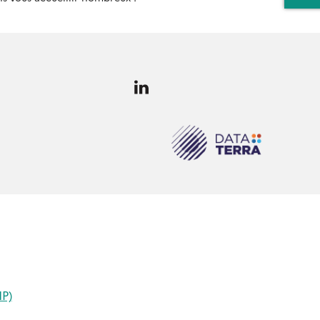
Follow
us
P)