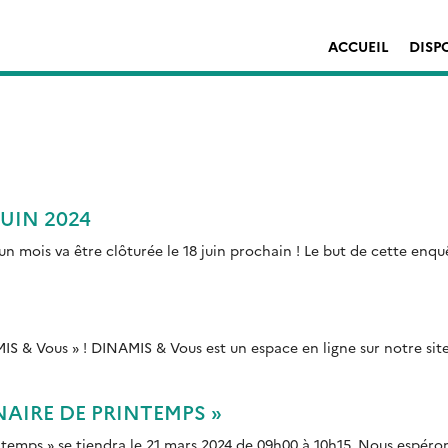
ACCUEIL
DISP
JUIN 2024
un mois va être clôturée le 18 juin prochain ! Le but de cette enquêt
S & Vous » ! DINAMIS & Vous est un espace en ligne sur notre site
AIRE DE PRINTEMPS »
emps » se tiendra le 21 mars 2024 de 09h00 à 10h15. Nous espéron