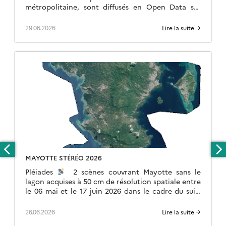
métropolitaine, sont diffusés en Open Data sur
https://openspot-dinamis.data-terra.org. Cette
expérimentation portée par DINAMIS avec le
29.06.2026
Lire la suite →
soutien […]
MAYOTTE STÉRÉO 2026
Pléiades
2 scènes couvrant Mayotte sans le
lagon acquises à 50 cm de résolution spatiale entre
le 06 mai et le 17 juin 2026 dans le cadre du suivi
[…]
26.06.2026
Lire la suite →