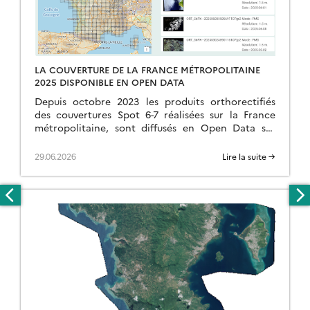
LA COUVERTURE DE LA FRANCE MÉTROPOLITAINE
2025 DISPONIBLE EN OPEN DATA
Depuis octobre 2023 les produits orthorectifiés
des couvertures Spot 6-7 réalisées sur la France
métropolitaine, sont diffusés en Open Data sur
https://openspot-dinamis.data-terra.org. Cette
expérimentation portée par DINAMIS avec le
29.06.2026
Lire la suite →
soutien […]