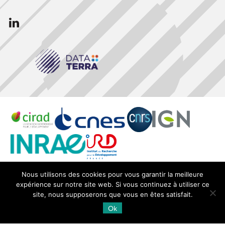
Follow
us
Nous utilisons des cookies pour vous garantir la meilleure
© Copyright Dinamis 2020 -
SEDOO (Service de
expérience sur notre site web. Si vous continuez à utiliser ce
Données OMP)
site, nous supposerons que vous en êtes satisfait.
Ok