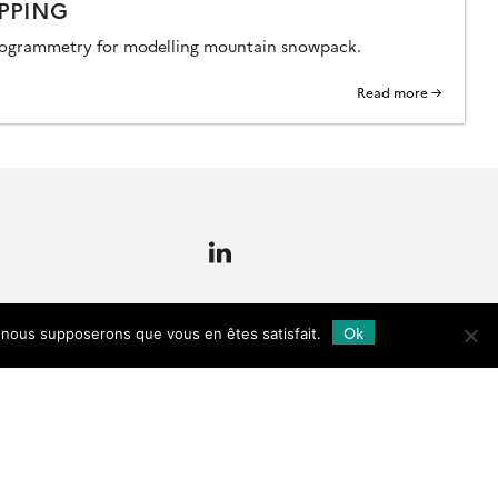
PPING
otogrammetry for modelling mountain snowpack.
Read more →
Follow
us
Ok
e, nous supposerons que vous en êtes satisfait.