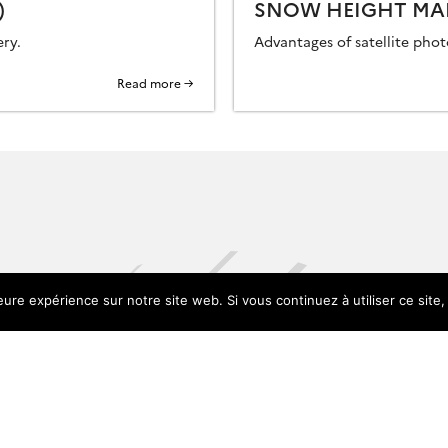
)
SNOW HEIGHT MA
ery.
Advantages of satellite ph
Read more →
leure expérience sur notre site web. Si vous continuez à utiliser ce sit