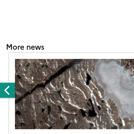
More news
NOW
EIGHT