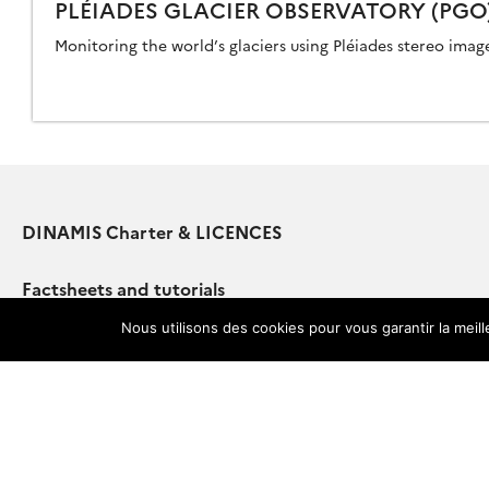
PLÉIADES GLACIER OBSERVATORY (PGO
APPING
Monitoring the world’s glaciers using Pléiades stereo imag
DINAMIS Charter & LICENCES
Factsheets and tutorials
Nous utilisons des cookies pour vous garantir la meil
Contact