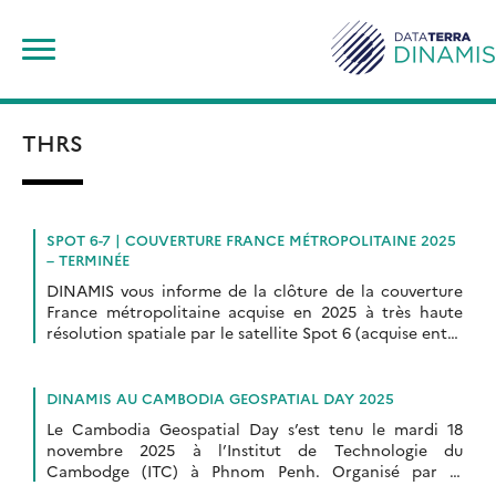
Skip
Rechercher :
to
content
THRS
SPOT 6-7 | COUVERTURE FRANCE MÉTROPOLITAINE 2025
– TERMINÉE
DINAMIS vous informe de la clôture de la couverture
France métropolitaine acquise en 2025 à très haute
résolution spatiale par le satellite Spot 6 (acquise entre
le 01 mars 2025 […]
DINAMIS AU CAMBODIA GEOSPATIAL DAY 2025
Le Cambodia Geospatial Day s’est tenu le mardi 18
novembre 2025 à l’Institut de Technologie du
Cambodge (ITC) à Phnom Penh. Organisé par le
Laboratoire Khmer Earth Observation Kheobs et