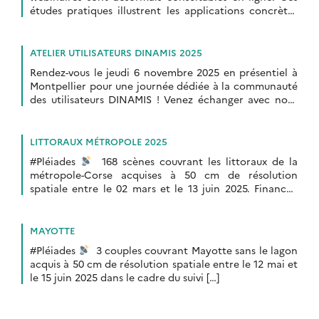
études pratiques illustrent les applications concrètes
de l’imagerie satellite haute résolution dans différents
domaines.
ATELIER UTILISATEURS DINAMIS 2025
Rendez-vous le jeudi 6 novembre 2025 en présentiel à
Montpellier pour une journée dédiée à la communauté
des utilisateurs DINAMIS ! Venez échanger avec nous
sur les usages des images […]
LITTORAUX MÉTROPOLE 2025
#Pléiades
168 scènes couvrant les littoraux de la
métropole-Corse acquises à 50 cm de résolution
spatiale entre le 02 mars et le 13 juin 2025. Financée
depuis 2017 par […]
MAYOTTE
#Pléiades
3 couples couvrant Mayotte sans le lagon
acquis à 50 cm de résolution spatiale entre le 12 mai et
le 15 juin 2025 dans le cadre du suivi […]