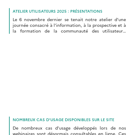
l’UMR Espace-Dev (IRD), l’événement a réuni […]
ATELIER UTILISATEURS 2025 : PRÉSENTATIONS
Le 6 novembre dernier se tenait notre atelier d’une
journée consacré à l’information, à la prospective et à
la formation de la communauté des utilisateurs.
Scientifiques, acteurs publics et privés […]
NOMBREUX CAS D’USAGE DISPONIBLES SUR LE SITE
De nombreux cas d’usage développés lors de nos
webinaires sont désormais consultables en ligne. Ces