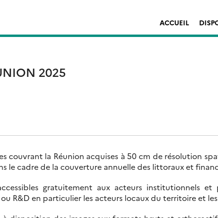
ACCUEIL
DISP
ÉUNION 2025
s couvrant la Réunion acquises à 50 cm de résolution spat
s le cadre de la couverture annuelle des littoraux et finan
cessibles gratuitement aux acteurs institutionnels et
ou R&D en particulier les acteurs locaux du territoire et le
 à disposition des images aux formats bruts et orthorectif