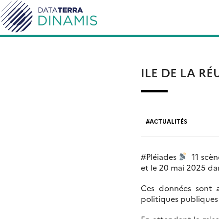
Skip
Rechercher :
to
content
ILE DE LA R
ACTUALITÉS
#Pléiades
11 scène
et le 20 mai 2025 dan
Ces données sont ac
politiques publiques 
En attendant la mise