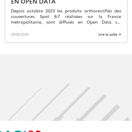
EN OPEN DATA
Depuis octobre 2023 les produits orthorectifiés des
couvertures Spot 6-7 réalisées sur la France
métropolitaine, sont diffusés en Open Data sur
https://openspot-dinamis.data-terra.org. Cette
expérimentation portée par DINAMIS avec le soutien
29.06.2026
Lire la suite →
[…]