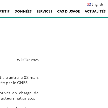
English
OSITIF
DONNÉES
SERVICES
CAS D’USAGE
ACTUALITÉS
15 juillet 2025
iale entre le 02 mars
cée par le CNES.
 privés en charge de
s acteurs nationaux.
iés dans le catalogue