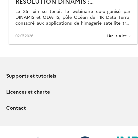
RÉSOLUTION DINAMIS :
IVI
APPLICATIONS SUR LE LITTORAL »
Le 25 juin se tenait le webinaire co-organisé par
’AVANCEMENT
DINAMIS et ODATIS, pôle Océan de l’IR Data Terra,
ES
consacré aux applications de l’imagerie satellite très
NFRASTRUCTURES
haute résolution sur les milieux […]
CLUSES,
02.07.2026
Lire la suite →
ONT
N
U,
Supports et tutoriels
Licences et charte
Contact