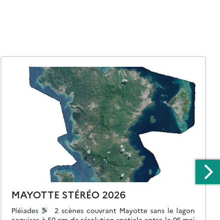
MAYOTTE STÉRÉO 2026
Pléiades
2 scènes couvrant Mayotte sans le lagon
acquises à 50 cm de résolution spatiale entre le 06 mai