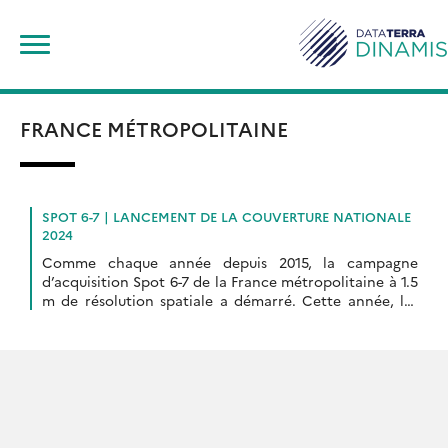
Skip
Rechercher :
to
content
FRANCE MÉTROPOLITAINE
SPOT 6-7 | LANCEMENT DE LA COUVERTURE NATIONALE
2024
Comme chaque année depuis 2015, la campagne
d’acquisition Spot 6-7 de la France métropolitaine à 1.5
m de résolution spatiale a démarré. Cette année, les
premières tentatives d’acquisitions ont débuté […]