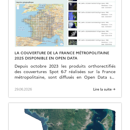
LA COUVERTURE DE LA FRANCE MÉTROPOLITAINE
2025 DISPONIBLE EN OPEN DATA
Depuis octobre 2023 les produits orthorectifiés
des couvertures Spot 6-7 réalisées sur la France
métropolitaine, sont diffusés en Open Data sur
https://openspot-dinamis.data-terra.org. Cette
expérimentation portée par DINAMIS avec le
29.06.2026
Lire la suite →
soutien […]