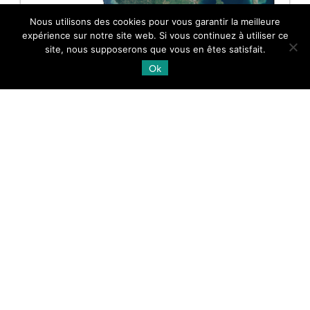
Nous utilisons des cookies pour vous garantir la meilleure
expérience sur notre site web. Si vous continuez à utiliser ce
site, nous supposerons que vous en êtes satisfait.
Ok
MAYOTTE STÉRÉO 2026
Pléiades
2 scènes couvrant Mayotte sans le
lagon acquises à 50 cm de résolution spatiale entre
le 06 mai et le 17 juin 2026 dans le cadre du suivi
[…]
26.06.2026
Lire la suite →
Supports et tutoriels