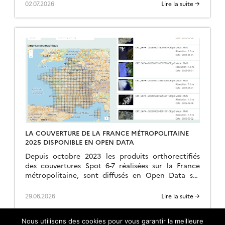
02.07.2026
Lire la suite →
LA COUVERTURE DE LA FRANCE MÉTROPOLITAINE
2025 DISPONIBLE EN OPEN DATA
Depuis octobre 2023 les produits orthorectifiés
des couvertures Spot 6-7 réalisées sur la France
métropolitaine, sont diffusés en Open Data sur
https://openspot-dinamis.data-terra.org. Cette
expérimentation portée par DINAMIS avec le
29.06.2026
Lire la suite →
soutien […]
Nous utilisons des cookies pour vous garantir la meilleure