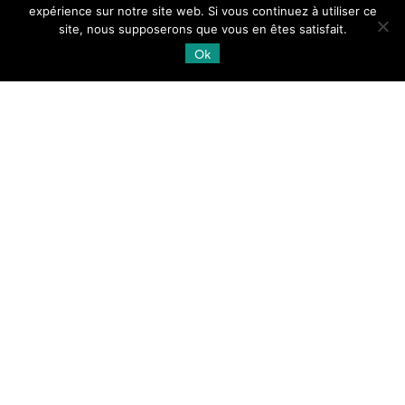
expérience sur notre site web. Si vous continuez à utiliser ce
site, nous supposerons que vous en êtes satisfait.
Ok
MAYOTTE STÉRÉO 2026
Pléiades
2 scènes couvrant Mayotte sans le
lagon acquises à 50 cm de résolution spatiale entre
le 06 mai et le 17 juin 2026 dans le cadre du suivi
[…]
26.06.2026
Lire la suite →