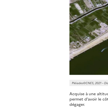
Pléiades©CNES, 2021 – Dis
Acquise à une altitu
permet d’avoir le cô
dégager.