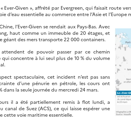
 Ever-Given », affrété par Evergreen, qui faisait route ve
oie d’eau essentielle au commerce entre l’Asie et l’Europe 
 Chine, l’Ever-Given se rendait aux Pays-Bas. Avec
long, haut comme un immeuble de 20 étages, et
ce géant des mers transporte 22 000 containers.
s attendent de pouvoir passer par ce chemin
 qui concentre à lui seul plus de 10 % du volume
l.
pect spectaculaire, cet incident n’est pas sans
rainte d’une pénurie en pétrole, les cours ont
 dans la seule journée du mercredi 24 mars.
urs il a été partiellement remis à flot lundi, a
u canal de Suez (ACS), ce qui laisse espérer une
e cette voie maritime essentielle.