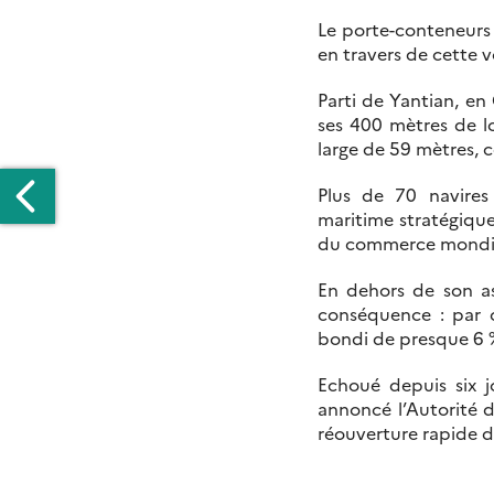
Le porte-conteneurs «
en travers de cette v
Parti de Yantian, en
ses 400 mètres de 
large de 59 mètres, 
Plus de 70 navire
maritime stratégique
du commerce mondia
En dehors de son as
conséquence : par c
ÉIADES
bondi de presque 6 %
R
Echoué depuis six jo
RIL
annoncé l’Autorité d
réouverture rapide d