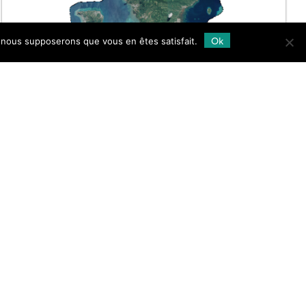
MAYOTTE STÉRÉO 2026
Ok
e, nous supposerons que vous en êtes satisfait.
Pléiades
2 scènes couvrant Mayotte sans le lagon
acquises à 50 cm de résolution spatiale entre le 06 mai
et le 17 juin 2026 dans le cadre du suivi […]
26.06.2026
Lire la suite →
Follow
us