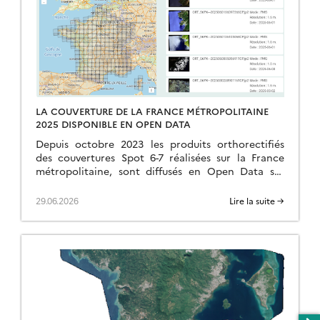
LA COUVERTURE DE LA FRANCE MÉTROPOLITAINE
2025 DISPONIBLE EN OPEN DATA
Depuis octobre 2023 les produits orthorectifiés
des couvertures Spot 6-7 réalisées sur la France
métropolitaine, sont diffusés en Open Data sur
https://openspot-dinamis.data-terra.org. Cette
expérimentation portée par DINAMIS avec le
29.06.2026
Lire la suite →
soutien […]