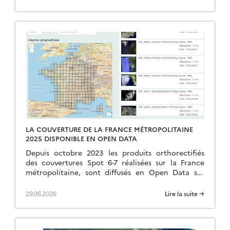
LA COUVERTURE DE LA FRANCE MÉTROPOLITAINE
2025 DISPONIBLE EN OPEN DATA
Depuis octobre 2023 les produits orthorectifiés
des couvertures Spot 6-7 réalisées sur la France
métropolitaine, sont diffusés en Open Data sur
https://openspot-dinamis.data-terra.org. Cette
expérimentation portée par DINAMIS avec le
29.06.2026
Lire la suite →
soutien […]