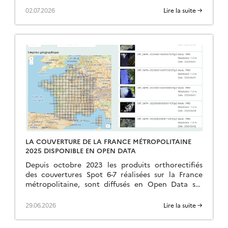
02.07.2026
Lire la suite →
LA COUVERTURE DE LA FRANCE MÉTROPOLITAINE
2025 DISPONIBLE EN OPEN DATA
Depuis octobre 2023 les produits orthorectifiés
des couvertures Spot 6-7 réalisées sur la France
métropolitaine, sont diffusés en Open Data sur
https://openspot-dinamis.data-terra.org. Cette
expérimentation portée par DINAMIS avec le
29.06.2026
Lire la suite →
soutien […]