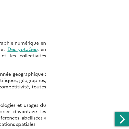
raphie numérique en
et
DécryptaGéo
, en
t les collectivités
donnée géographique :
tifiques, géographes,
 compétitivité, toutes
ologies et usages du
rier davantage les
férences labellisées «
cations spatiales.