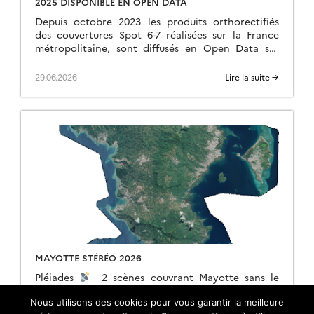
2025 DISPONIBLE EN OPEN DATA
Depuis octobre 2023 les produits orthorectifiés
des couvertures Spot 6-7 réalisées sur la France
métropolitaine, sont diffusés en Open Data sur
https://openspot-dinamis.data-terra.org. Cette
expérimentation portée par DINAMIS avec le
29.06.2026
Lire la suite →
soutien […]
MAYOTTE STÉRÉO 2026
Pléiades
2 scènes couvrant Mayotte sans le
lagon acquises à 50 cm de résolution spatiale entre
le 06 mai et le 17 juin 2026 dans le cadre du suivi
Nous utilisons des cookies pour vous garantir la meilleure