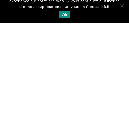
[…]
expérience sur notre site web. Si vous continuez à utiliser ce
site, nous supposerons que vous en êtes satisfait.
26.06.2026
Lire la suite →
Ok
Supports et tutoriels
Licences et charte
Contact
Follow
us