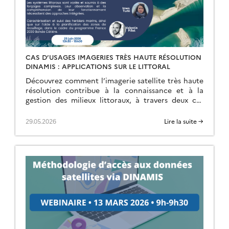
CAS D’USAGES IMAGERIES TRÈS HAUTE RÉSOLUTION
DINAMIS : APPLICATIONS SUR LE LITTORAL
Découvrez comment l’imagerie satellite très haute
résolution contribue à la connaissance et à la
gestion des milieux littoraux, à travers deux cas
d’usages concrets. Ce webinaire est co-organisé
avec ODATIS, […]
29.05.2026
Lire la suite →